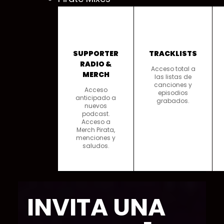
📻
📜
SUPPORTER
TRACKLISTS
RADIO &
Acceso total a
MERCH
las listas de
canciones y
Acceso
episodios
anticipado a
grabados.
nuevos
podcast.
Acceso a
Merch Pirata,
menciones y
saludos.
INVITA UNA