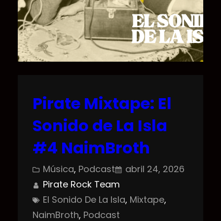
Pirate Mixtape: El
Sonido de La Isla
#4 NaimBroth
Música
, 
Podcast
abril 24, 2026
Pirate Rock Team
El Sonido De La Isla
, 
Mixtape
, 
NaimBroth
, 
Podcast