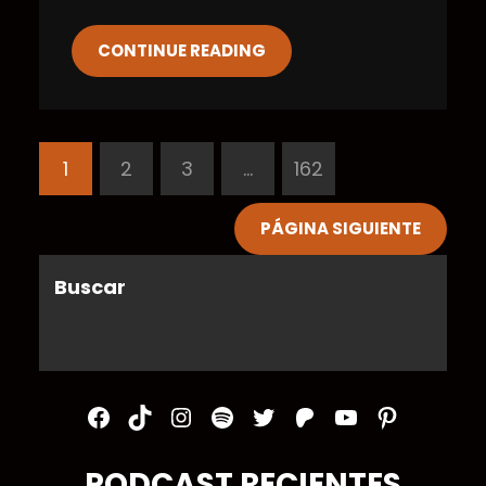
CONTINUE READING
1
2
3
…
162
PÁGINA SIGUIENTE
Buscar
Facebook
TikTok
Instagram
Spotify
Twitter
Patreon
YouTube
Pinterest
PODCAST RECIENTES