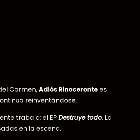
 del Carmen,
Adiós Rinoceronte
es
 continua reinventándose.
ente trabajo: el EP
Destruye todo
. La
cadas en la escena.