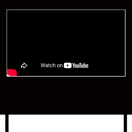
Pirate Mixtape: El Sonido de La Isla #4 NaimBroth