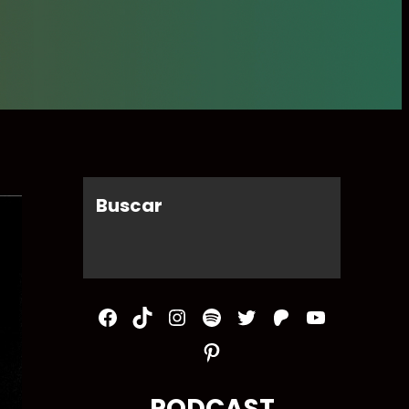
Buscar
Facebook
TikTok
Instagram
Spotify
Twitter
Patreon
YouTube
Pinterest
PODCAST