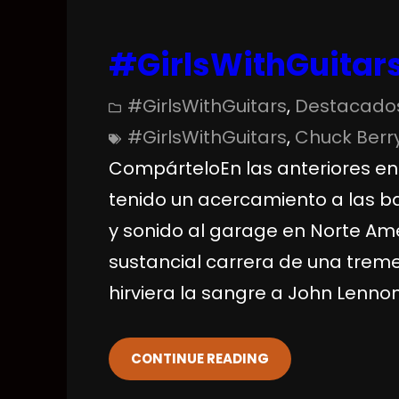
#GirlsWithGuitars
#GirlsWithGuitars
, 
Destacado
#GirlsWithGuitars
, 
Chuck Berr
CompárteloEn las anteriores e
tenido un acercamiento a las 
y sonido al garage en Norte Amé
sustancial carrera de una trem
hirviera la sangre a John Lenn
CONTINUE READING