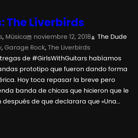
: The Liverbirds
s
, 
Música
noviembre 12, 2018
The Dude
y
, 
Garage Rock
, 
The Liverbirds
ntregas de #GirlsWithGuitars habíamos
bandas prototipo que fueron dando forma
rica. Hoy toca repasar la breve pero
enda banda de chicas que hicieron que le
on después de que declarara que «Una…