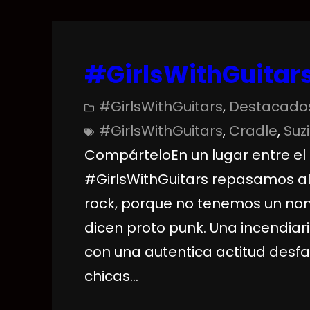
#GirlsWithGuitars
#GirlsWithGuitars
, 
Destacado
#GirlsWithGuitars
, 
Cradle
, 
Suz
CompárteloEn un lugar entre el 
#GirlsWithGuitars repasamos al
rock, porque no tenemos un nom
dicen proto punk. Una incendiar
con una autentica actitud desf
chicas…