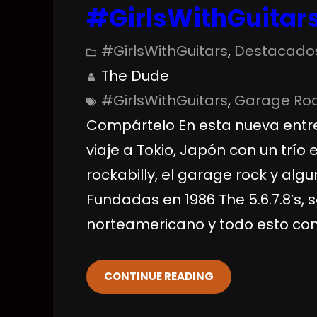
#GirlsWithGuitars:
#GirlsWithGuitars
, 
Destacado
The Dude
#GirlsWithGuitars
, 
Garage Ro
Compártelo En esta nueva entr
viaje a Tokio, Japón con un trío 
rockabilly, el garage rock y algu
Fundadas en 1986 The 5.6.7.8’s, 
norteamericano y todo esto con
CONTINUE READING