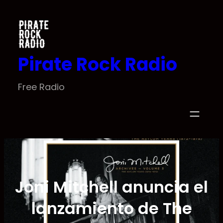
Saltar
al
contenido
Pirate Rock Radio
Free Radio
Joni Mitchell anuncia el
lanzamiento de The