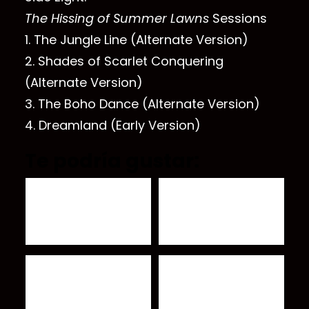
The Hissing of Summer Lawns
Sessions
1. The Jungle Line (Alternate Version)
2. Shades of Scarlet Conquering
(Alternate Version)
3. The Boho Dance (Alternate Version)
4. Dreamland (Early Version)
Te podría gustar:
Fucked Up anuncia
Escucha el nuevo tema
nuevo álbum "Dose Your
de Todd Rundgren con
Dreams"
Joe Satriani
Aerosmith esta
Magnitude estrena el
planeando su gira de
sencillo "Of Days
despedida
Renewed…"