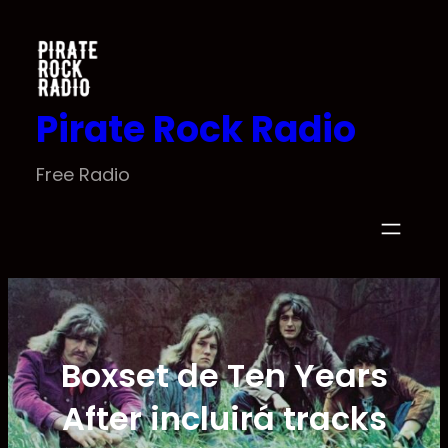
Saltar
al
contenido
Pirate Rock Radio
Free Radio
Boxset de Ten Years
After incluirá tracks