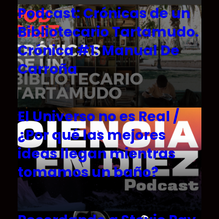
Podcast: Crónicas de un
Bibliotecario Tartamudo.
Crónica #1: Manual De
Carroña
El Universo no es Real /
¿Por qué las mejores
ideas llegan mientras
tomamos un baño?