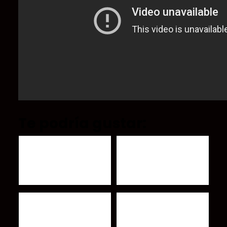
Te podría gustar:
Murió Dave Hlubek
Pixies anuncian nuevo
guitarrista de Molly
álbum.
Hatchet
Escucha Smell The Roses
Otro Caguamón, nuevo
del nuevo álbum de
vídeo de Ay Gregorio! :
Roger Waters
Cuando el amor viene