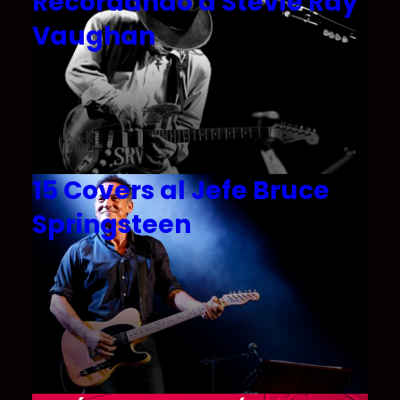
Recordando a Stevie Ray
Vaughan
15 Covers al Jefe Bruce
Springsteen