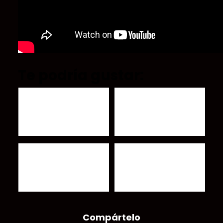
Te podría gustar:
Roger Waters interpreta
Murió Peter Overend,
'Deja Vu' en The Late
bajista de Mott The
Show with Stephen
Hoople
Colbert
"Welcome To Hell"
Cream lanzará una
nuevo vídeo de Phil
edición de lujo de su
Campbell And The
álbum debut
Bastards Sons
Compártelo