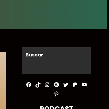
Buscar
Facebook
TikTok
Instagram
Spotify
Twitter
Patreon
YouTube
Pinterest
PODCAST