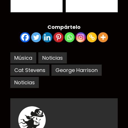
de su álbum debut con
los cines
un documental
Compártelo
Música
Noticias
Cat Stevens
George Harrison
Noticias