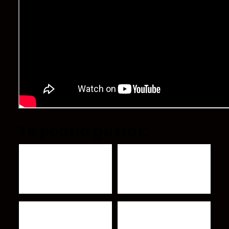
Te podría gustar:
Nuevo álbum póstumo
'Angelica' nuevo sencillo
de Johnny Cash
de Wet Leg
Yeah Yeah Yeahs
Ziggy Stardust: The
celebran el aniversario
Motion Picture regresa a