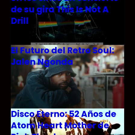
de su gira This Is Not A
Drill
El Futuro del Retro Soul:
Jalen Ngonda
Disco Eterno: 52 Años de
Atom Heart Mother de