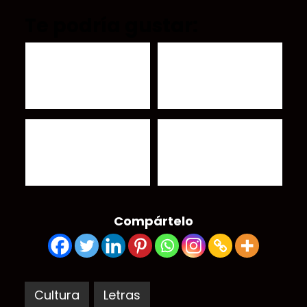
Te podría gustar:
Un Aventón Por La
Asaltos Literarios: "Los
Lectura
Atacantes" de Alberto
Chimal
Reseña: "Paseo Con
Reseña La Reina Bruja de
Fantasma y Otros
Roger Vilar
Cuentos" de Gabriela
Vidal
Compártelo
Cultura
Letras