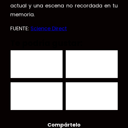
actual y una escena no recordada en tu
memoria.
FUENTE:
Science Direct
Te podría gustar:
El Doomscrolling: La
Escuchar insultos
adicción a las malas
estimula el cerebro,
noticias / ¡Minicerebro!
ruidos de fondo ayudan
Células aprenden a
más a la concentración
jugar Ping Pon…
Crónica #9 La Balada de
DART: La Misión de
Rocky Rontal
defensa de asteroides
apenas comienza
Compártelo