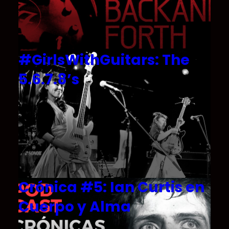
#GirlsWithGuitars: The
5.6.7.8’s
Crónica #5: Ian Curtis en
Cuerpo y Alma