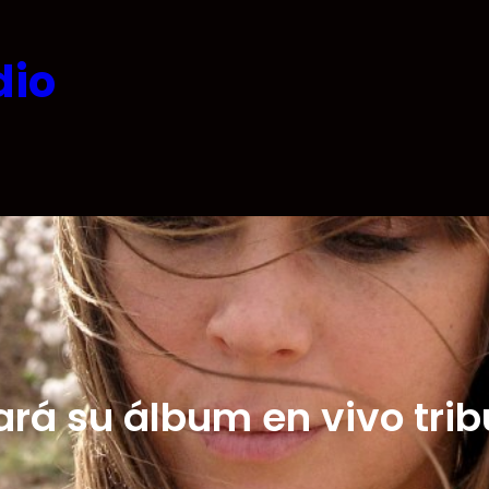
dio
ará su álbum en vivo trib