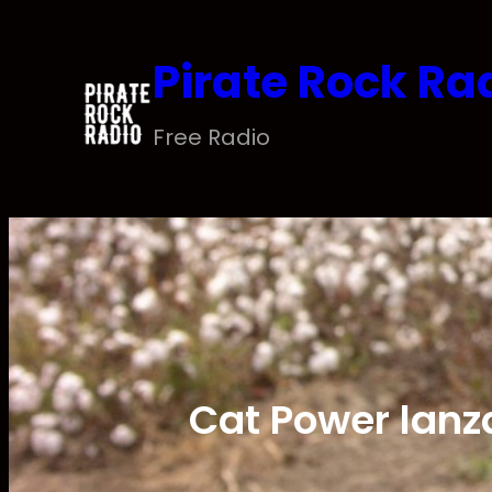
Saltar
al
Pirate Rock Ra
contenido
Free Radio
Cat Power lanz