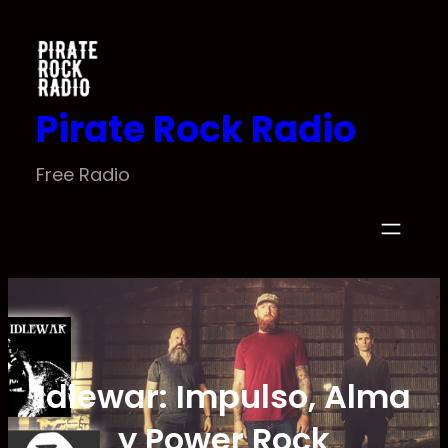
Saltar
al
contenido
Pirate Rock Radio
Free Radio
Idlewar: Impulso, Alma
y Power Rock