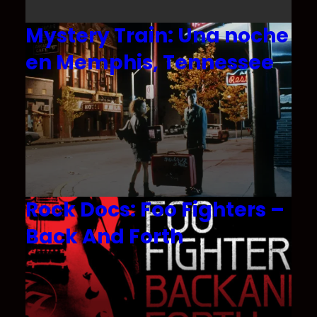
Mystery Train: Una noche
en Memphis, Tennessee
Rock Docs: Foo Fighters –
Back And Forth