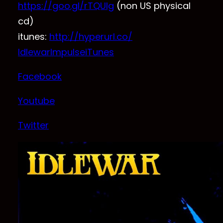
https://goo.gl/rTQUIg
(non US physical
cd)
itunes:
http://hyperurl.co/
IdlewarImpulseiTunes
Facebook
Youtube
Twitter