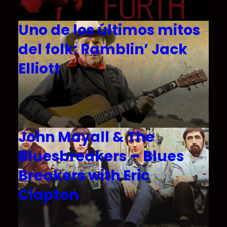
Uno de los últimos mitos
del folk: Ramblin’ Jack
Elliott
John Mayall & The
Bluesbreakers – Blues
Breakers with Eric
Clapton