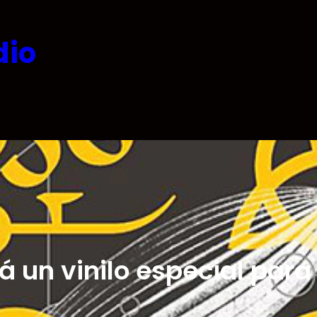
dio
á un vinilo especial para