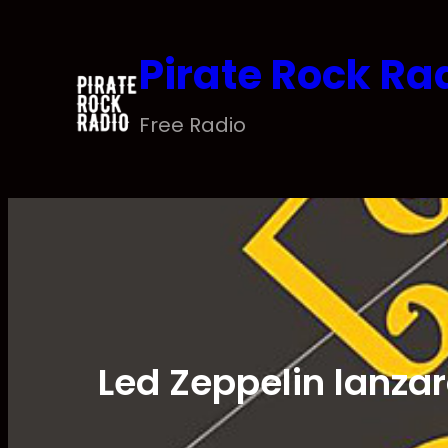
Saltar
al
Pirate Rock Ra
contenido
Free Radio
Led Zeppelin lanzar