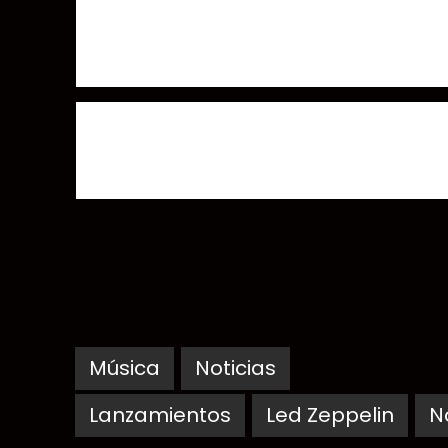
Pretty Vicious nuevo álbum de The Struts
Gene Simmons y Ace Frehley tocan juntos de nuevo
Música
Noticias
Lanzamientos
Led Zeppelin
N