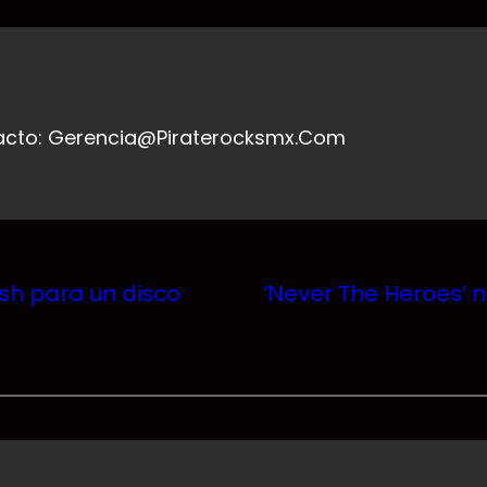
acto: Gerencia@piraterocksmx.com
ash para un disco
‘Never The Heroes’ 