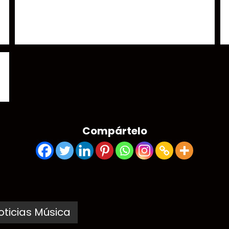
Escucha lo nuevo de Pip Blom junto a Alex Krapanos de
Franz Ferdinand
Compártelo
oticias Música