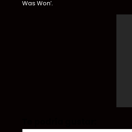
Was Won’.
Te podría gustar: