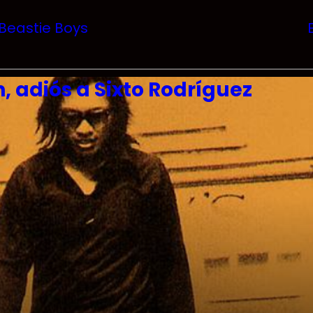
 Beastie Boys
 adiós a Sixto Rodríguez