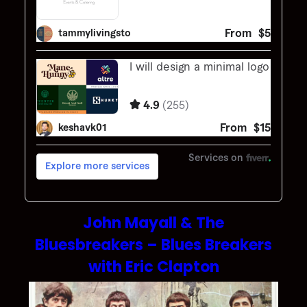
John Mayall & The
Bluesbreakers – Blues Breakers
with Eric Clapton