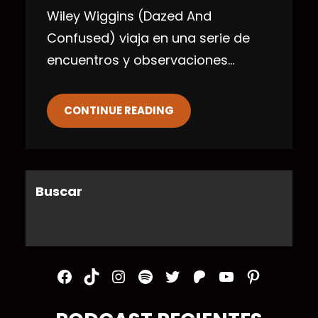
Wiley Wiggins (Dazed And
Confused) viaja en una serie de
encuentros y observaciones…
CONTINUE READING
Buscar
Facebook
TikTok
Instagram
Spotify
Twitter
Patreon
YouTube
Pinterest