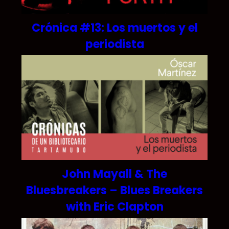
Crónica #13: Los muertos y el
periodista
John Mayall & The
Bluesbreakers – Blues Breakers
with Eric Clapton