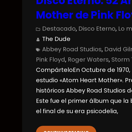
Disco Eterno: 52 
Mother de Pink Fl
Destacado
, 
Disco Eterno
, 
Lo m
The Dude
Abbey Road Studios
, 
David Gi
Pink Floyd
, 
Roger Waters
, 
Storm 
CompárteloEn Octubre de 1970, 
estudio «Atom Heart Mother». P
históricos Abbey Road Studios d
Este fue el primer álbum que l
el final de su era psicodelia,