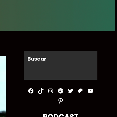
Buscar
Facebook
TikTok
Instagram
Spotify
Twitter
Patreon
YouTube
Pinterest
PODCAST