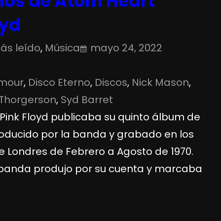
Años de Atom Heart
oyd
ás leído
, 
Música
mayo 24, 2022
lmour
, 
Disco Eterno
, 
Discos
, 
Nick Mason
, 
Thorgerson
, 
Syd Barret
Pink Floyd publicaba su quinto álbum de
roducido por la banda y grabado en los
e Londres de Febrero a Agosto de 1970.
a banda produjo por su cuenta y marcaba