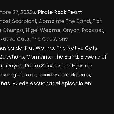
bre 27, 2023
Pirate Rock Team
host Scorpion!
, 
Combinte The Band
, 
Flat
de Chunga
, 
Nigel Wearne
, 
Onyon
, 
Podcast
, 
Native Cats
, 
The Questions
ica de: Flat Worms, The Native Cats,
 Questions, Combinte The Band, Beware of
!, Onyon, Room Service, Los Hijos de
nsas guitarras, sonidos bandoleros,
rañas. Puede escuchar el episodio en