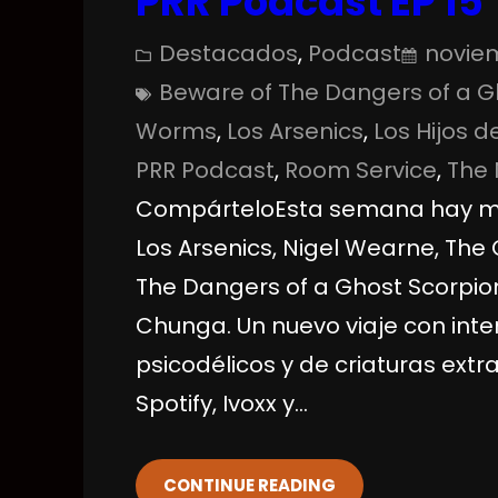
PRR Podcast EP 15
Destacados
, 
Podcast
noviem
Beware of The Dangers of a G
Worms
, 
Los Arsenics
, 
Los Hijos 
PRR Podcast
, 
Room Service
, 
The 
CompárteloEsta semana hay mús
Los Arsenics, Nigel Wearne, The
The Dangers of a Ghost Scorpion
Chunga. Un nuevo viaje con inte
psicodélicos y de criaturas ext
Spotify, Ivoxx y…
CONTINUE READING