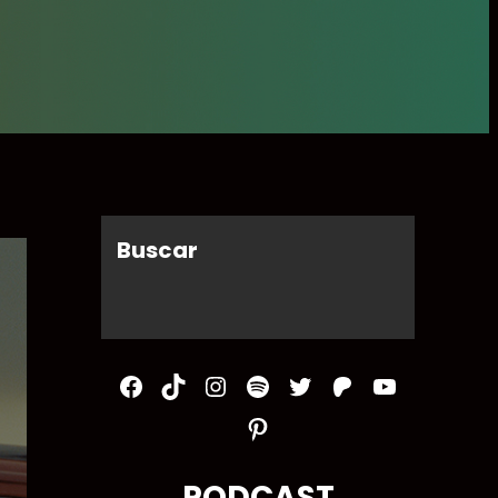
Buscar
Facebook
TikTok
Instagram
Spotify
Twitter
Patreon
YouTube
Pinterest
PODCAST