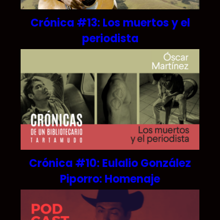
Crónica #13: Los muertos y el
periodista
Crónica #10: Eulalio González
Piporro: Homenaje