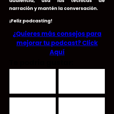
audiencia, usa las técnicas de
narración y mantén la conversación.
¡Feliz podcasting!
¿Quieres más consejos para
mejorar tu podcast? Click
Aquí
Te podría gustar:
Dirty Roots Radio:
Como encontrar un
Explorando las crudas
estilo único para tu
raíces del sonido
podcast
Americano
Como escribir mejores
10 Tips para Mejorar Tu
historias para tu
Podcast