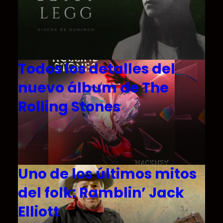
Todos los detalles del
nuevo álbum de The
Rolling Stones
Uno de los últimos mitos
del folk: Ramblin’ Jack
Elliott