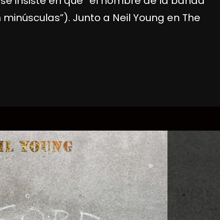
e insiste en que “el nombre de la banda
en minúsculas”). Junto a Neil Young en The