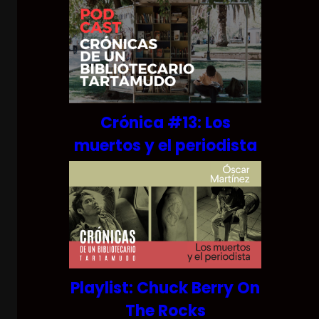
Crónica #13: Los
muertos y el periodista
Playlist: Chuck Berry On
The Rocks