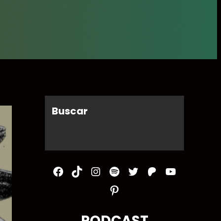
Buscar
Facebook
TikTok
Instagram
Spotify
Twitter
Patreon
YouTube
Pinterest
PODCAST