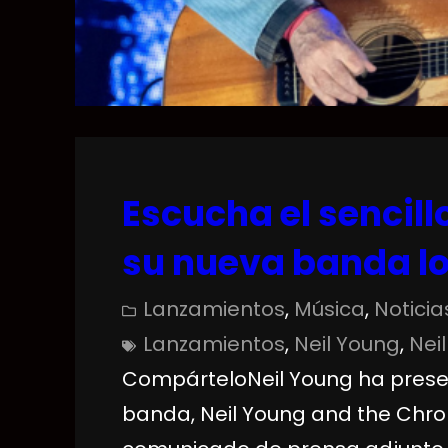
Escucha el sencill
su nueva banda l
Lanzamientos
, 
Música
, 
Noticia
Lanzamientos
, 
Neil Young
, 
Nei
CompárteloNeil Young ha presen
banda, Neil Young and the Chrom