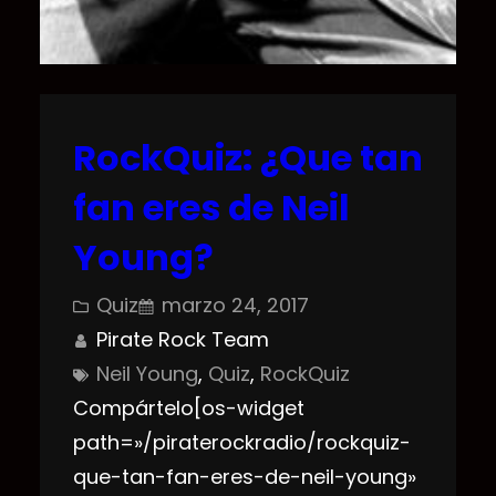
RockQuiz: ¿Que tan
fan eres de Neil
Young?
Quiz
marzo 24, 2017
Pirate Rock Team
Neil Young
, 
Quiz
, 
RockQuiz
Compártelo[os-widget
path=»/piraterockradio/rockquiz-
que-tan-fan-eres-de-neil-young»