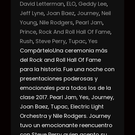
David Letterman
, 
ELO
, 
Geddy Lee
, 
Jeff Lyne
, 
Joan Baez
, 
Journey
, 
Neil
Young
, 
Nile Rodgers
, 
Pearl Jam
, 
Prince
, 
Rock And Roll Hall Of Fame
, 
Rush
, 
Steve Perry
, 
Tupac
, 
Yes
CompárteloUna ceremonia más
del Rock and Roll Hall Of Fame
para la historia. Fue una noche con
presentaciones poderosas y
emocionales para todos los de la
clase 2017. Pearl Jam, Yes, Journey,
Joan Baez, Tupac, Electric Light
Orchestra y Nile Rodgers. Journey
tuvo un emocionante reencuentro
con Steve Perry quien acepto su