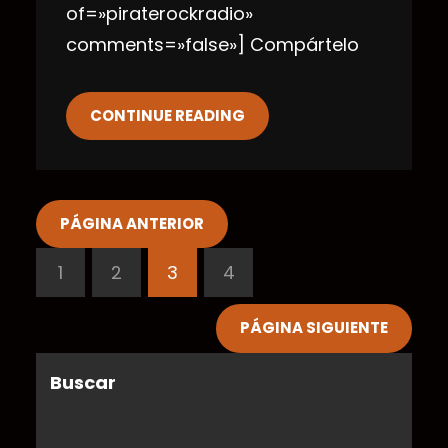
of=»piraterockradio»
comments=»false»] Compártelo
CONTINUE READING
PÁGINA ANTERIOR
1
2
3
4
PÁGINA SIGUIENTE
Buscar