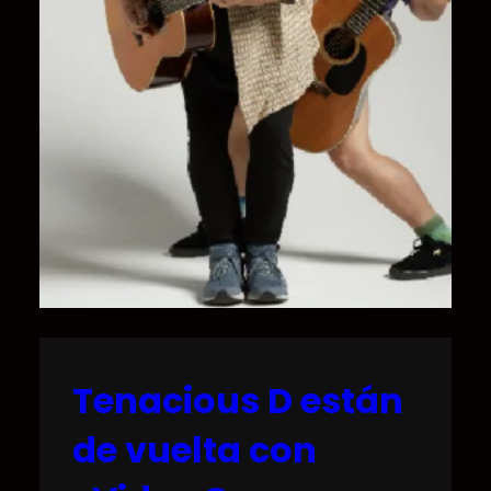
Tenacious D están
de vuelta con